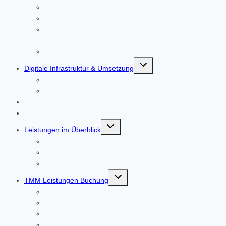
Crossmarketing
Internetmarketing
Ihr Unternehmen bei Google Business und Google
Maps
Marketingstrategie & Partnerfirmen
Untermenü
Digitale Infrastruktur & Umsetzung
umschalten
CRM-System
Künstliche Intelligenz im Einsatz
Bedarfsklärung Analyse
Projekte-Details
Untermenü
Leistungen im Überblick
umschalten
Das sagen unser Kunden über uns
Webseiten erstellen
Office Management
Untermenü
TMM Leistungen Buchung
umschalten
Management Office und Unternehmen
PR Management
Social Media Marketing
Webseiten, Blogs, Shop – Systeme, Internet -und