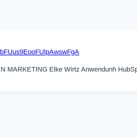
st/4nbFUus9EooFUlpAwswFgA
IEN MARKETING Elke Wirtz Anwendunh HubS