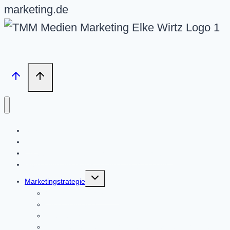
marketing.de
Startseite
Blog
Wir über uns – Unternehmen und Philosophie
Gründernetzwerk IHK Aachen mit Mentoring
Untermenü
Marketingstrategie
umschalten
Omnichannel-Marketin
Crossmarketing
Internetmarketing
Ihr Unternehmen bei Google Business und Google