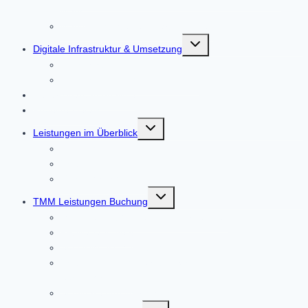
Maps
Marketingstrategie & Partnerfirmen
Untermenü
Digitale Infrastruktur & Umsetzung
umschalten
CRM-System
Künstliche Intelligenz im Einsatz
Bedarfsklärung Analyse
Projekte-Details
Untermenü
Leistungen im Überblick
umschalten
Das sagen unser Kunden über uns
Webseiten erstellen
Office Management
Untermenü
TMM Leistungen Buchung
umschalten
Management Office und Unternehmen
PR Management
Social Media Marketing
Webseiten, Blogs, Shop – Systeme, Internet -und
Social Marketing
Seminare und Workshops
Untermenü