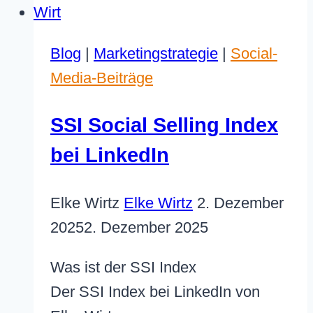
von
Webseiten
Geld
Blog
|
Marketingstrategie
|
Social-
kosten?
Media-Beiträge
SSI Social Selling Index
bei LinkedIn
Elke Wirtz
Elke Wirtz
2. Dezember
2025
2. Dezember 2025
Was ist der SSI Index
Der SSI Index bei LinkedIn von